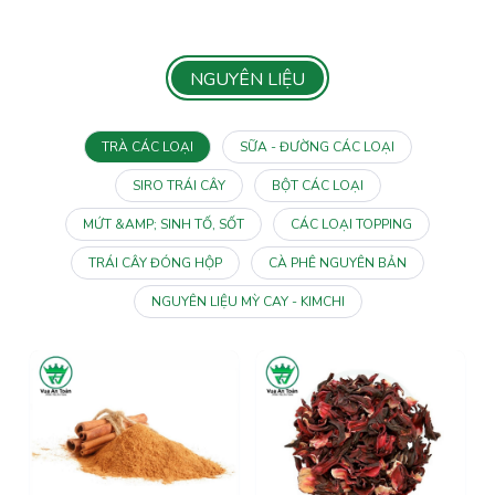
NGUYÊN LIỆU
TRÀ CÁC LOẠI
SỮA - ĐƯỜNG CÁC LOẠI
SIRO TRÁI CÂY
BỘT CÁC LOẠI
MỨT &AMP; SINH TỐ, SỐT
CÁC LOẠI TOPPING
TRÁI CÂY ĐÓNG HỘP
CÀ PHÊ NGUYÊN BẢN
NGUYÊN LIỆU MỲ CAY - KIMCHI