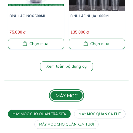
BÌNH LẮC INOX 500ML
BÌNH LẮC NHỰA 1000ML
75,000 đ
135,000 đ
Chọn mua
Chọn mua
Xem toàn bộ dụng cụ
MÁY MÓC
MÁY MÓC CHO QUÁN TRÀ SỮA
MÁY MÓC QUÁN CÀ PHÊ
MÁY MÓC CHO QUÁN KEM TƯƠI