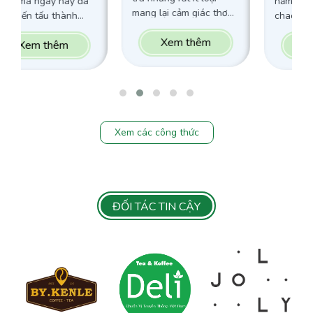
năm 2024 đang làm
mang lại cảm giác thơm
chao đảo cộng đồng
ngon, ấn tượng ngay từ
giới trẻ hiện nay. Những
Xem thêm
giọt đầu tiên. Vậy thì,Trà
Xem thêm
bí quyết chỉ có Barista
Olong Nhãn Tiên Tử sẽ
biết được sẽ hé lộ trong
làm bạn&nbsp; “ngạc
bài tham khảo sau đây
nhiên” về hương vị mới
!&nbsp; Xem ngay bài
lạ và đặc trưng mà món
viết nếu bạn đang có ý
trà này mang lại. Đây
định mở quán đồ uống
cũng sẽ là món trà mà
Xem các công thức
trong năm nay
các tín đồ mê trà không
nhé!&nbsp;
nên bỏ qua trong mùa
hè này đó nha. Cùng
Vua An Toàn “Khuấy
đảo” mùa hè này bằng
ĐỐI TÁC TIN CẬY
công thức làm món trà
Olong Nhãn Tiên Tử
qua bài viết dưới đây
nhá.