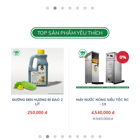
TOP SẢN PHẨM YÊU THÍCH
0%
ĐƯỜNG ĐEN HƯƠNG BÍ ĐAO 2
MÁY NƯỚC NÓNG SIÊU TỐC RC
LÍT
- 10
250,000 đ
4,540,000 đ
4,540,000 đ