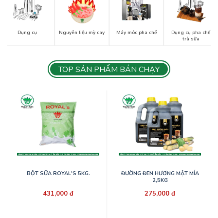
Dụng cụ
Nguyên liệu mỳ cay
Máy móc pha chế
Dụng cụ pha chế
trà sữa
TOP SẢN PHẨM BÁN CHẠY
BỘT SỮA ROYAL'S 5KG.
ĐƯỜNG ĐEN HƯƠNG MẬT MÍA
2,5KG
431,000 đ
275,000 đ