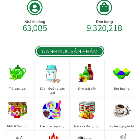
Khách hàng
Đơn hàng
63,085
9,320,218
DANH MỤC SẢN PHẨM
Trà các loại
Sữa - Đường các
Siro trái cây
Bột hương
loại
Mứt & Sinh tố
Các loại topping
Trái cây đóng hộp
Cà phê nguyên bản