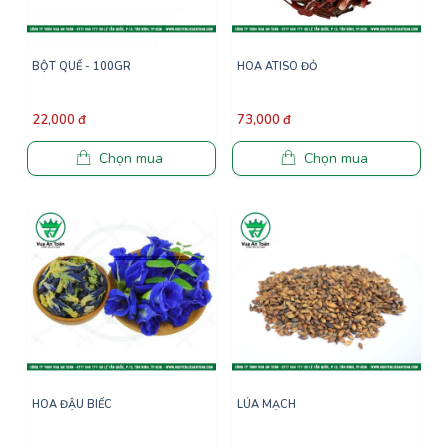
BỘT QUẾ - 100GR
HOA ATISO ĐỎ
22,000 đ
73,000 đ
Chọn mua
Chọn mua
HOA ĐẬU BIẾC
LÚA MẠCH