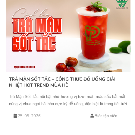
TRÀ MẬN SỐT TẮC – CÔNG THỨC ĐỒ UỐNG GIẢI
NHIỆT HOT TREND MÙA HÈ
Trà Mận Sốt Tắc nổi bật nhờ hương vị tươi mát, màu sắc bắt mắt
cùng vị chua ngọt hài hòa cực kỳ dễ uống, đặc biệt là trong tiết trời
nắng nóng. Sự kết hợp giữa trà xanh hoa nhài thơm nhẹ, mứt mận
25-05-2026
Biên tập viên
đậm vị và sốt tắc chua thanh giúp món nước này không chỉ giải
nhiệt hiệu quả mà còn rất phù hợp để kinh doanh theo mùa. Nếu
bạn đang tìm kiếm một công thức đồ uống mới để bổ sung vào