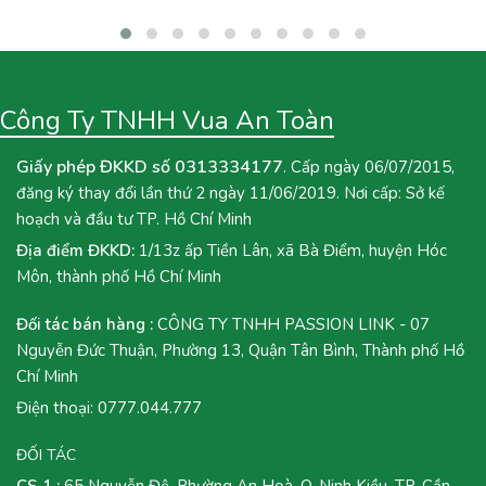
menu quán hoặc muốn tự tay pha chế tại nhà, hãy cùng Vua An
Toàn khám phá ngay công thức Trà Mận Sốt Tắc dưới đây nhé!
Công Ty TNHH Vua An Toàn
Giấy phép ĐKKD số 0313334177
. Cấp ngày 06/07/2015,
đăng ký thay đổi lần thứ 2 ngày 11/06/2019. Nơi cấp: Sở kế
hoạch và đầu tư TP. Hồ Chí Minh
Địa điểm ĐKKD:
1/13z ấp Tiền Lân, xã Bà Điểm, huyện Hóc
Môn, thành phố Hồ Chí Minh
Đối tác bán hàng :
CÔNG TY TNHH PASSION LINK - 07
Nguyễn Đức Thuận, Phường 13, Quận Tân Bình, Thành phố Hồ
Chí Minh
Điện thoại:
0777.044.777
ĐỐI TÁC
CS 1 :
65 Nguyễn Đệ, Phường An Hoà, Q. Ninh Kiều, TP. Cần