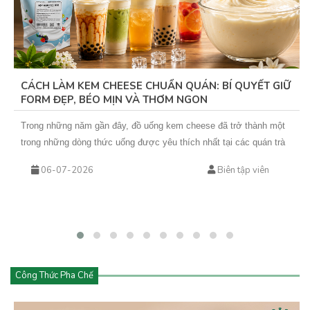
CÁCH LÀM KEM CHEESE CHUẨN QUÁN: BÍ QUYẾT GIỮ
FORM ĐẸP, BÉO MỊN VÀ THƠM NGON
Trong những năm gần đây, đồ uống kem cheese đã trở thành một
trong những dòng thức uống được yêu thích nhất tại các quán trà
sữa, cà phê và cửa hàng đồ uống hiện đại. Từ trà trái cây kem
06-07-2026
Biên tập viên
cheese đến cà phê kem cheese hay matcha kem cheese, tất cả
đều mang đến trải nghiệm mới lạ với lớp kem béo mịn phủ phía
trên.
Công Thức Pha Chế