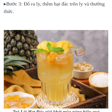
▸Bước 3: Đổ ra ly, thêm hạt đác trên ly và thưởng
thức.
Trà Lài Hạt Đác giải khát mùa nóng hiệu quả