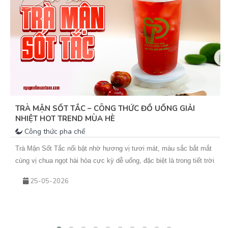
TRÀ MẬN SỐT TẮC – CÔNG THỨC ĐỒ UỐNG GIẢI
NHIỆT HOT TREND MÙA HÈ
Công thức pha chế
Trà Mận Sốt Tắc nổi bật nhờ hương vị tươi mát, màu sắc bắt mắt
cùng vị chua ngọt hài hòa cực kỳ dễ uống, đặc biệt là trong tiết trời
nắng nóng. Sự kết hợp giữa trà xanh hoa nhài thơm nhẹ, mứt mận
25-05-2026
đậm vị và sốt tắc chua thanh giúp món nước này không chỉ giải
nhiệt hiệu quả mà còn rất phù hợp để kinh doanh theo mùa. Nếu
bạn đang tìm kiếm một công thức đồ uống mới để bổ sung vào
menu quán hoặc muốn tự tay pha chế tại nhà, hãy cùng Vua An