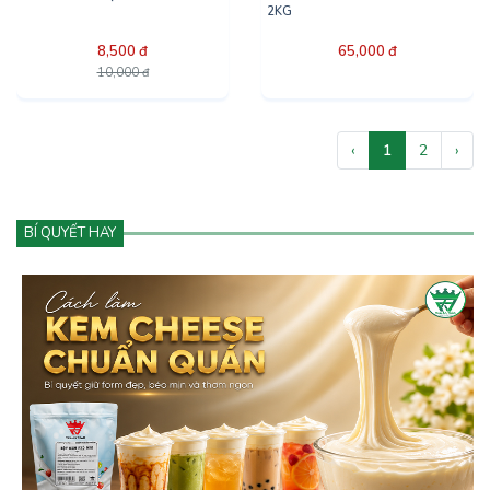
2KG
8,500 đ
65,000 đ
10,000 đ
‹
1
2
›
BÍ QUYẾT HAY