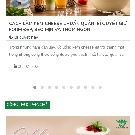
CÁCH LÀM KEM CHEESE CHUẨN QUÁN: BÍ QUYẾT GIỮ
FORM ĐẸP, BÉO MỊN VÀ THƠM NGON
Bí quyết hay
Trong những năm gần đây, đồ uống kem cheese đã trở thành một
trong những dòng thức uống được yêu thích nhất tại các quán trà
sữa, cà phê và cửa hàng đồ uống hiện đại. Từ trà trái cây kem
06-07-2026
cheese đến cà phê kem cheese hay matcha kem cheese, tất cả
đều mang đến trải nghiệm mới lạ với lớp kem béo mịn phủ phía
trên.
CÔNG THỨC PHA CHẾ