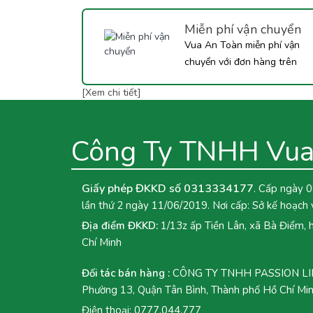
Tắc dưới đây nhé!
Miễn phí vận chuyển
Vua An Toàn miễn phí vận
chuyển với đơn hàng trên
350.000đ...
[Xem chi tiết]
Công Ty TNHH Vua
Giấy phép ĐKKD số 0313334177
. Cấp ngày 0
lần thứ 2 ngày 11/06/2019. Nơi cấp: Sở kế hoạch 
Địa điểm ĐKKD:
1/13z ấp Tiền Lân, xã Bà Điểm,
Chí Minh
Đối tác bán hàng :
CÔNG TY TNHH PASSION LINK
Phường 13, Quận Tân Bình, Thành phố Hồ Chí Mi
Điện thoại:
0777.044.777