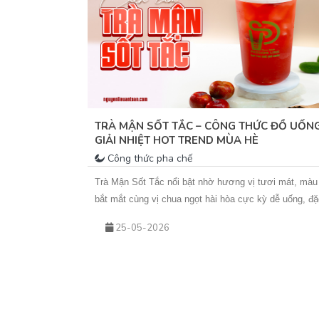
M NGON DỄ
TRÀ MẬN SỐT TẮC – CÔNG THỨC ĐỒ UỐN
GIẢI NHIỆT HOT TREND MÙA HÈ
Công thức pha chế
ùng các nguyên
Trà Mận Sốt Tắc nổi bật nhờ hương vị tươi mát, màu
ức uống vô cùng
bắt mắt cùng vị chua ngọt hài hòa cực kỳ dễ uống, đặ
chế biến hạt đác
biệt là trong tiết trời nắng nóng. Sự kết hợp giữa trà 
25-05-2026
hoa nhài thơm nhẹ, mứt mận đậm vị và sốt tắc chua
thanh giúp món nước này không chỉ giải nhiệt hiệu qu
mà còn rất phù hợp để kinh doanh theo mùa. Nếu bạn
đang tìm kiếm một công thức đồ uống mới để bổ sun
vào menu quán hoặc muốn tự tay pha chế tại nhà, hã
cùng Vua An Toàn khám phá ngay công thức Trà Mận