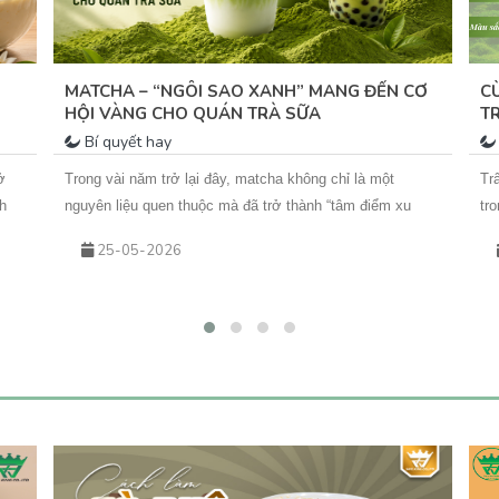
MATCHA – “NGÔI SAO XANH” MANG ĐẾN CƠ
C
HỘI VÀNG CHO QUÁN TRÀ SỮA
T
P
Bí quyết hay
ở
Trong vài năm trở lại đây, matcha không chỉ là một
Tr
h
nguyên liệu quen thuộc mà đã trở thành “tâm điểm xu
tr
g
hướng” trong ngành đồ uống. Từ những ly matcha latte
th
25-05-2026
đơn giản đến các biến tấu sáng tạo như matcha kem
gi
trải
cheese, matcha dừa, matcha đá xay… tất cả đều đang
vớ
góp phần tạo nên cơn sốt khiến khách hàng không thể
ứn
cưỡng lại.&nbsp;Vậy điều gì khiến matcha hấp dẫn đến
An
vậy? Và làm sao để kinh doanh đồ uống matcha hiệu quả,
đá
lâu dài?
ph
tr
hấ
đa