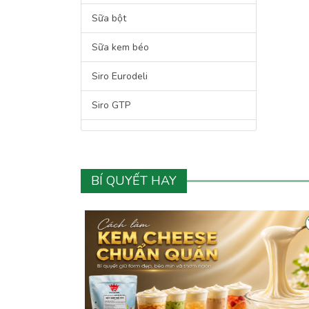
Sữa bột
Sữa kem béo
Siro Eurodeli
Siro GTP
Siro Hershey's
Siro Maulin
BÍ QUYẾT HAY
Siro Safe King
Siro Torani
Bột Flan
Bột pha chế
Bột rau củ quả nguyên chất