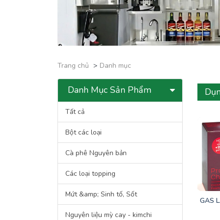
Trang chủ
Danh mục
Danh Mục Sản Phẩm
Dụn
Tất cả
Bột các loại
Cà phê Nguyên bản
Các loại topping
Mứt &amp; Sinh tố, Sốt
GAS L
Nguyên liệu mỳ cay - kimchi