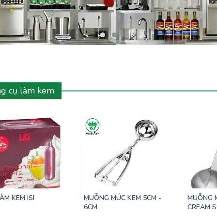
g cụ làm kem
ÀM KEM ISI
MUỖNG MÚC KEM 5CM -
MUỖNG M
6CM
CREAM 