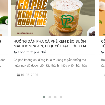
hã
tư
dà
G
HƯỚNG DẪN PHA CÀ PHÊ KEM DẺO BUÔN
C
MAI THƠM NGON, BÍ QUYẾT TẠO LỚP KEM
T
MỊN DẺO
T
Công thức pha chế
 sắc
Cà phê không chỉ dừng lại ở vị đắng truyền thống mà
Bạ
c
ngày nay đã được biến tấu thành nhiều phiên bản hấp
rấ
xanh
dẫn. Trong đó, Cà Phê Kem Dẻo Buôn Mê&nbsp;đang trở
từ
16-05-2026
thành xu hướng nhờ lớp kem béo mịn, hơi mằn mặn hòa
bạ
ả
quyện cùng cà phê đậm đà. Nếu bạn đang tìm kiếm cách
mà
làm cà phê kem dẻo phô mai để thưởng thức tại nhà
tí
g
hoặc đưa vào menu kinh doanh, bài viết dưới đây của
Cù
y
Vua An Toàn&nbsp;sẽ hướng dẫn chi tiết từng bước.
th
 Sốt
đâ