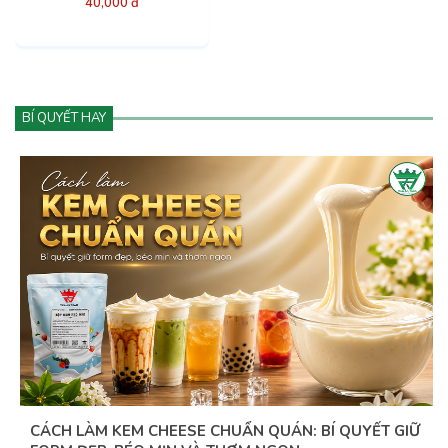
40,000 đ
BÍ QUYẾT HAY
CÁCH LÀM KEM CHEESE CHUẨN QUÁN: BÍ QUYẾT GIỮ