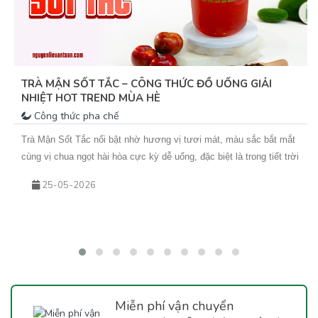
TRÀ MẬN SỐT TẮC – CÔNG THỨC ĐỒ UỐNG GIẢI
NHIỆT HOT TREND MÙA HÈ
Công thức pha chế
Trà Mận Sốt Tắc nổi bật nhờ hương vị tươi mát, màu sắc bắt mắt
cùng vị chua ngọt hài hòa cực kỳ dễ uống, đặc biệt là trong tiết trời
nắng nóng. Sự kết hợp giữa trà xanh hoa nhài thơm nhẹ, mứt mận
25-05-2026
đậm vị và sốt tắc chua thanh giúp món nước này không chỉ giải
nhiệt hiệu quả mà còn rất phù hợp để kinh doanh theo mùa. Nếu
bạn đang tìm kiếm một công thức đồ uống mới để bổ sung vào
menu quán hoặc muốn tự tay pha chế tại nhà, hãy cùng Vua An
Toàn khám phá ngay công thức Trà Mận Sốt Tắc dưới đây nhé!
Miễn phí vận chuyển