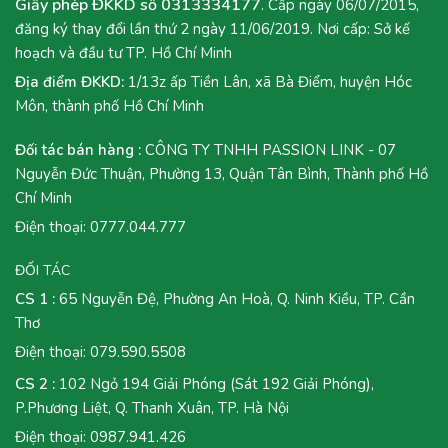
Giấy phép ĐKKD số 0313334177
. Cấp ngày 06/07/2015,
đăng ký thay đổi lần thứ 2 ngày 11/06/2019. Nơi cấp: Sở kế
hoạch và đầu tư TP. Hồ Chí Minh
Địa điểm ĐKKD:
1/13z ấp Tiền Lân, xã Bà Điểm, huyện Hóc
Môn, thành phố Hồ Chí Minh
Đối tác bán hàng :
CÔNG TY TNHH PASSION LINK - 07
Nguyễn Đức Thuận, Phường 13, Quận Tân Bình, Thành phố Hồ
Chí Minh
Điện thoại:
0777.044.777
ĐỐI TÁC
CS 1 :
65 Nguyễn Đệ, Phường An Hoà, Q. Ninh Kiều, TP. Cần
Thơ
Điện thoại:
079.590.5508
CS 2 :
102 Ngỏ 194 Giải Phóng (Sát 192 Giải Phóng),
P.Phương Liệt, Q. Thanh Xuân, TP. Hà Nội
Điện thoại:
0987.941.426