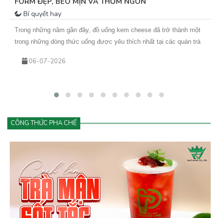
FORM ĐẸP, BÉO MỊN VÀ THƠM NGON
Bí quyết hay
Trong những năm gần đây, đồ uống kem cheese đã trở thành một
trong những dòng thức uống được yêu thích nhất tại các quán trà
sữa, cà phê và cửa hàng đồ uống hiện đại. Từ trà trái cây kem
06-07-2026
cheese đến cà phê kem cheese hay matcha kem cheese, tất cả
đều mang đến trải nghiệm mới lạ với lớp kem béo mịn phủ phía
trên.
CÔNG THỨC PHA CHẾ