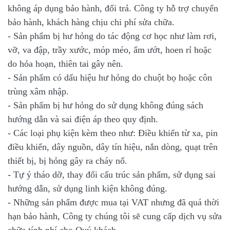
không áp dụng bảo hành, đổi trả. Công ty hỗ trợ chuyển
bảo hành, khách hàng chịu chi phí sửa chữa.
- Sản phẩm bị hư hỏng do tác động cơ học như làm rơi,
vỡ, va đập, trầy xước, móp méo, ẩm ướt, hoen rỉ hoặc
do hỏa hoạn, thiên tai gây nên.
- Sản phẩm có dấu hiệu hư hỏng do chuột bọ hoặc côn
trùng xâm nhập.
- Sản phẩm bị hư hỏng do sử dụng không đúng sách
hướng dẫn và sai điện áp theo quy định.
- Các loại phụ kiện kèm theo như: Điều khiển từ xa, pin
điều khiển, dây nguồn, dây tín hiệu, nắn dòng, quạt trên
thiết bị, bị hỏng gây ra cháy nổ.
- Tự ý tháo dỡ, thay đổi cấu trúc sản phẩm, sử dụng sai
hướng dẫn, sử dụng linh kiện không đúng.
- Những sản phẩm được mua tại VAT nhưng đã quá thời
hạn bảo hành, Công ty chúng tôi sẽ cung cấp dịch vụ sửa
chữa tính phí cho Quý khách.