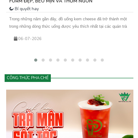
FORM ĐẸP, BÉO MỊN VÀ THƠM NGON
Bí quyết hay
Trong những năm gần đây, đồ uống kem cheese đã trở thành một
trong những dòng thức uống được yêu thích nhất tại các quán trà
sữa, cà phê và cửa hàng đồ uống hiện đại. Từ trà trái cây kem
06-07-2026
cheese đến cà phê kem cheese hay matcha kem cheese, tất cả
đều mang đến trải nghiệm mới lạ với lớp kem béo mịn phủ phía
trên.
CÔNG THỨC PHA CHẾ