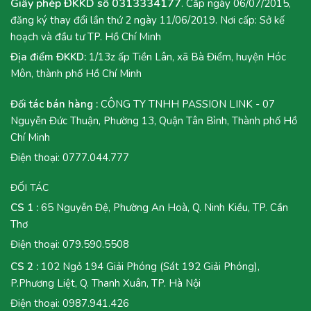
Giấy phép ĐKKD số 0313334177
. Cấp ngày 06/07/2015,
đăng ký thay đổi lần thứ 2 ngày 11/06/2019. Nơi cấp: Sở kế
hoạch và đầu tư TP. Hồ Chí Minh
Địa điểm ĐKKD:
1/13z ấp Tiền Lân, xã Bà Điểm, huyện Hóc
Môn, thành phố Hồ Chí Minh
Đối tác bán hàng :
CÔNG TY TNHH PASSION LINK - 07
Nguyễn Đức Thuận, Phường 13, Quận Tân Bình, Thành phố Hồ
Chí Minh
Điện thoại:
0777.044.777
ĐỐI TÁC
CS 1 :
65 Nguyễn Đệ, Phường An Hoà, Q. Ninh Kiều, TP. Cần
Thơ
Điện thoại:
079.590.5508
CS 2 :
102 Ngỏ 194 Giải Phóng (Sát 192 Giải Phóng),
P.Phương Liệt, Q. Thanh Xuân, TP. Hà Nội
Điện thoại:
0987.941.426