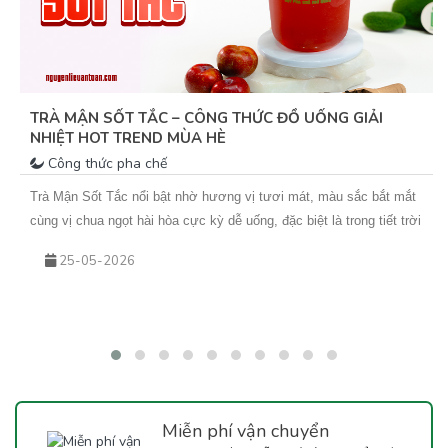
TRÀ MẬN SỐT TẮC – CÔNG THỨC ĐỒ UỐNG GIẢI
NHIỆT HOT TREND MÙA HÈ
Công thức pha chế
Trà Mận Sốt Tắc nổi bật nhờ hương vị tươi mát, màu sắc bắt mắt
cùng vị chua ngọt hài hòa cực kỳ dễ uống, đặc biệt là trong tiết trời
nắng nóng. Sự kết hợp giữa trà xanh hoa nhài thơm nhẹ, mứt mận
25-05-2026
đậm vị và sốt tắc chua thanh giúp món nước này không chỉ giải
nhiệt hiệu quả mà còn rất phù hợp để kinh doanh theo mùa. Nếu
bạn đang tìm kiếm một công thức đồ uống mới để bổ sung vào
menu quán hoặc muốn tự tay pha chế tại nhà, hãy cùng Vua An
Toàn khám phá ngay công thức Trà Mận Sốt Tắc dưới đây nhé!
Miễn phí vận chuyển