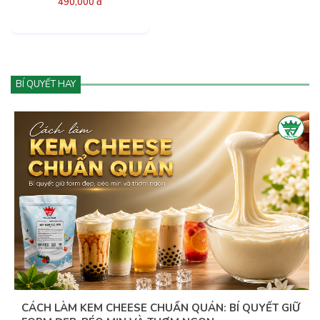
490,000 đ
BÍ QUYẾT HAY
CÁCH LÀM KEM CHEESE CHUẨN QUÁN: BÍ QUYẾT GIỮ