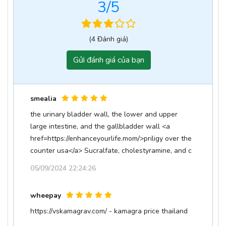
3
/5
(4 Đánh giá)
Gửi đánh giá của bạn
smealia
the urinary bladder wall, the lower and upper
large intestine, and the gallbladder wall <a
href=https://enhanceyourlife.mom/>priligy over the
counter usa</a> Sucralfate, cholestyramine, and c
05/09/2024 22:24:26
wheepay
https://vskamagrav.com/ - kamagra price thailand