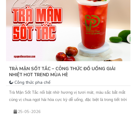
TRÀ MẬN SỐT TẮC – CÔNG THỨC ĐỒ UỐNG GIẢI
NHIỆT HOT TREND MÙA HÈ
Công thức pha chế
Trà Mận Sốt Tắc nổi bật nhờ hương vị tươi mát, màu sắc bắt mắt
cùng vị chua ngọt hài hòa cực kỳ dễ uống, đặc biệt là trong tiết trời
nắng nóng. Sự kết hợp giữa trà xanh hoa nhài thơm nhẹ, mứt mận
25-05-2026
đậm vị và sốt tắc chua thanh giúp món nước này không chỉ giải
nhiệt hiệu quả mà còn rất phù hợp để kinh doanh theo mùa. Nếu
bạn đang tìm kiếm một công thức đồ uống mới để bổ sung vào