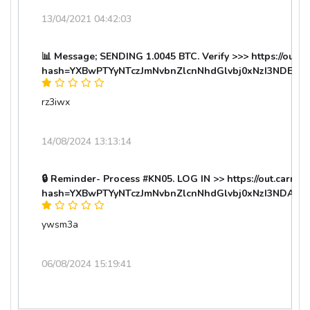
13/04/2021 04:42:03
📊 Message; SENDING 1.0045 BTC. Verify >>> https://out.ca
hash=YXBwPTYyNTczJmNvbnZlcnNhdGlvbj0xNzI3NDEzN
rz3iwx
14/08/2024 13:13:14
🔒 Reminder- Process #KN05. LOG IN >> https://out.carrotqu
hash=YXBwPTYyNTczJmNvbnZlcnNhdGlvbj0xNzI3NDA0
ywsm3a
06/08/2024 15:19:41