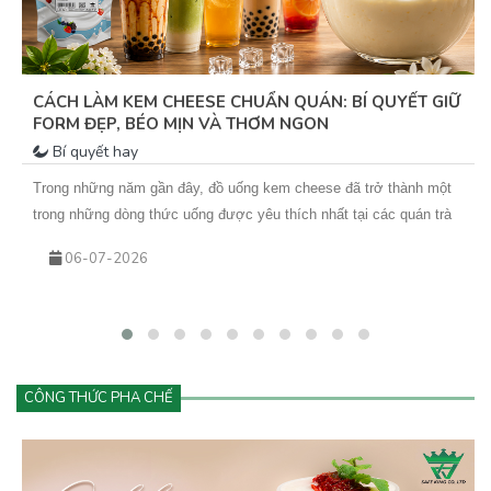
MATCHA – “NGÔI SAO XANH” MANG ĐẾN CƠ HỘI
VÀNG CHO QUÁN TRÀ SỮA
Bí quyết hay
Trong vài năm trở lại đây, matcha không chỉ là một nguyên liệu
quen thuộc mà đã trở thành “tâm điểm xu hướng” trong ngành đồ
uống. Từ những ly matcha latte đơn giản đến các biến tấu sáng tạo
25-05-2026
như matcha kem cheese, matcha dừa, matcha đá xay… tất cả đều
đang góp phần tạo nên cơn sốt khiến khách hàng không thể cưỡng
lại.&nbsp;Vậy điều gì khiến matcha hấp dẫn đến vậy? Và làm sao
để kinh doanh đồ uống matcha hiệu quả, lâu dài?
CÔNG THỨC PHA CHẾ