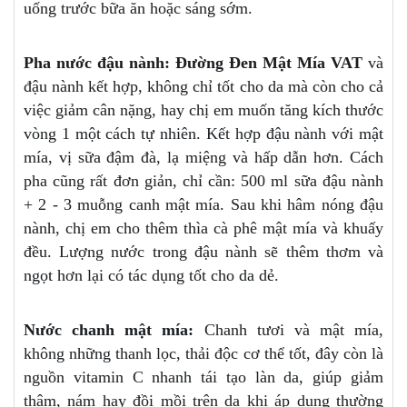
uống trước bữa ăn hoặc sáng sớm.
Pha nước đậu nành: Đường Đen Mật Mía VAT
và
đậu nành kết hợp, không chỉ tốt cho da mà còn cho cả
việc giảm cân nặng, hay chị em muốn tăng kích thước
vòng 1 một cách tự nhiên. Kết hợp đậu nành với mật
mía, vị sữa đậm đà, lạ miệng và hấp dẫn hơn. Cách
pha cũng rất đơn giản, chỉ cần: 500 ml sữa đậu nành
+ 2 - 3 muỗng canh mật mía. Sau khi hâm nóng đậu
nành, chị em cho thêm thìa cà phê mật mía và khuấy
đều. Lượng nước trong đậu nành sẽ thêm thơm và
ngọt hơn lại có tác dụng tốt cho da dẻ.
Nước chanh mật mía:
Chanh tươi và mật mía,
không những thanh lọc, thải độc cơ thể tốt, đây còn là
nguồn vitamin C nhanh tái tạo làn da, giúp giảm
thâm, nám hay đồi mồi trên da khi áp dụng thường