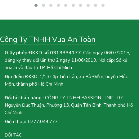
menu quán hoặc muốn tự tay pha chế tại nhà, hãy cùng Vua An
Toàn khám phá ngay công thức Trà Mận Sốt Tắc dưới đây nhé!
Công Ty TNHH Vua An Toàn
Giấy phép ĐKKD số 0313334177
. Cấp ngày 06/07/2015,
đăng ký thay đổi lần thứ 2 ngày 11/06/2019. Nơi cấp: Sở kế
hoạch và đầu tư TP. Hồ Chí Minh
Địa điểm ĐKKD:
1/13z ấp Tiền Lân, xã Bà Điểm, huyện Hóc
Môn, thành phố Hồ Chí Minh
Đối tác bán hàng :
CÔNG TY TNHH PASSION LINK - 07
Nguyễn Đức Thuận, Phường 13, Quận Tân Bình, Thành phố Hồ
Chí Minh
Điện thoại:
0777.044.777
ĐỐI TÁC