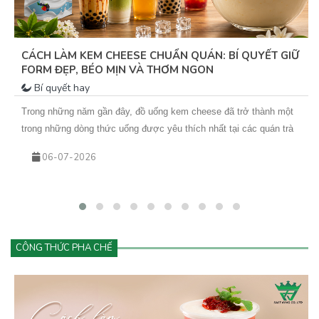
CÁCH LÀM KEM CHEESE CHUẨN QUÁN: BÍ QUYẾT GIỮ
FORM ĐẸP, BÉO MỊN VÀ THƠM NGON
Bí quyết hay
Trong những năm gần đây, đồ uống kem cheese đã trở thành một
trong những dòng thức uống được yêu thích nhất tại các quán trà
sữa, cà phê và cửa hàng đồ uống hiện đại. Từ trà trái cây kem
06-07-2026
cheese đến cà phê kem cheese hay matcha kem cheese, tất cả
đều mang đến trải nghiệm mới lạ với lớp kem béo mịn phủ phía
trên.
CÔNG THỨC PHA CHẾ