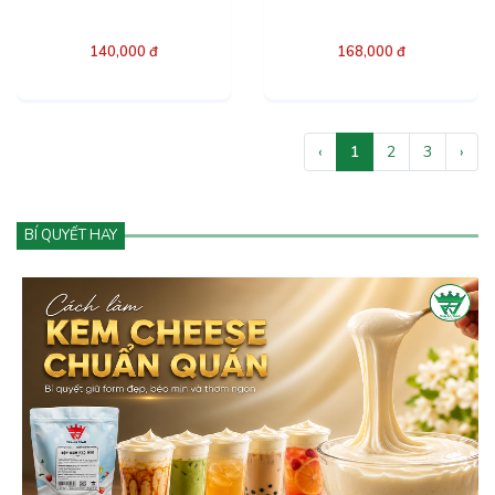
140,000 đ
168,000 đ
‹
1
2
3
›
BÍ QUYẾT HAY