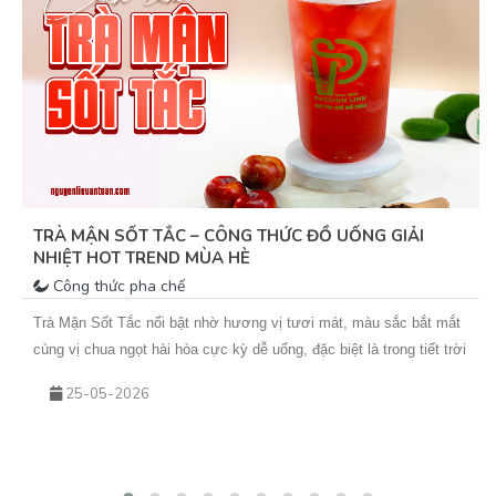
TRÀ MẬN SỐT TẮC – CÔNG THỨC ĐỒ UỐNG GIẢI
NHIỆT HOT TREND MÙA HÈ
Công thức pha chế
Trà Mận Sốt Tắc nổi bật nhờ hương vị tươi mát, màu sắc bắt mắt
cùng vị chua ngọt hài hòa cực kỳ dễ uống, đặc biệt là trong tiết trời
nắng nóng. Sự kết hợp giữa trà xanh hoa nhài thơm nhẹ, mứt mận
25-05-2026
đậm vị và sốt tắc chua thanh giúp món nước này không chỉ giải
nhiệt hiệu quả mà còn rất phù hợp để kinh doanh theo mùa. Nếu
bạn đang tìm kiếm một công thức đồ uống mới để bổ sung vào
menu quán hoặc muốn tự tay pha chế tại nhà, hãy cùng Vua An