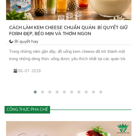
CÁCH LÀM KEM CHEESE CHUẨN QUÁN: BÍ QUYẾT GIỮ
FORM ĐẸP, BÉO MỊN VÀ THƠM NGON
Bí quyết hay
Trong những năm gần đây, đồ uống kem cheese đã trở thành một
trong những dòng thức uống được yêu thích nhất tại các quán trà
sữa, cà phê và cửa hàng đồ uống hiện đại. Từ trà trái cây kem
06-07-2026
cheese đến cà phê kem cheese hay matcha kem cheese, tất cả
đều mang đến trải nghiệm mới lạ với lớp kem béo mịn phủ phía
trên.
CÔNG THỨC PHA CHẾ