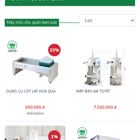
Máy móc cho quán kem tươi
23%
DỤNG CỤ CẮT LÁT HOA QUẢ
MÁY BÀO ĐÁ TUYẾT
690,000 đ
7,500,000 đ
900,000 đ
1%