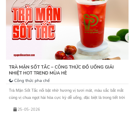
TRÀ MẬN SỐT TẮC – CÔNG THỨC ĐỒ UỐNG GIẢI
NHIỆT HOT TREND MÙA HÈ
Công thức pha chế
Trà Mận Sốt Tắc nổi bật nhờ hương vị tươi mát, màu sắc bắt mắt
cùng vị chua ngọt hài hòa cực kỳ dễ uống, đặc biệt là trong tiết trời
nắng nóng. Sự kết hợp giữa trà xanh hoa nhài thơm nhẹ, mứt mận
25-05-2026
đậm vị và sốt tắc chua thanh giúp món nước này không chỉ giải
nhiệt hiệu quả mà còn rất phù hợp để kinh doanh theo mùa. Nếu
bạn đang tìm kiếm một công thức đồ uống mới để bổ sung vào