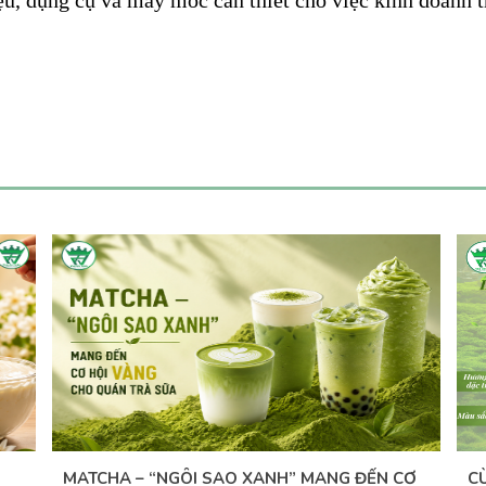
, dụng cụ và máy móc cần thiết cho việc kinh doanh tr
MATCHA – “NGÔI SAO XANH” MANG ĐẾN CƠ
C