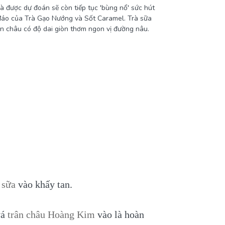
à được dự đoán sẽ còn tiếp tục 'bùng nổ' sức hút
c đáo của Trà Gạo Nướng và Sốt Caramel. Trà sữa
ân châu có độ dai giòn thơm ngon vị đường nâu.
 sữa
vào khấy tan.
vá
trân châu Hoàng Kim
vào là hoàn