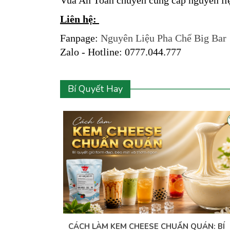
Vua An Toàn chuyên cung cấp nguyên liệu
Liên hệ:
Fanpage:
Nguyên Liệu Pha Chế Big Bar
Zalo - Hotline: 0777.044.777
Bí Quyết Hay
RÀ SỮA BÉO
CÁCH LÀM KEM CHEESE CHUẨN QUÁN: BÍ