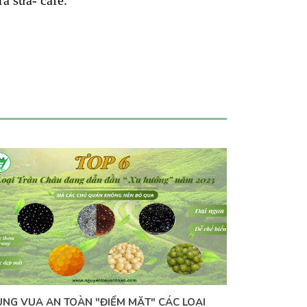
à sữa- café.
ÙNG VUA AN TOÀN "ĐIỂM MẶT" CÁC LOẠI
BÍ KIẾP "V