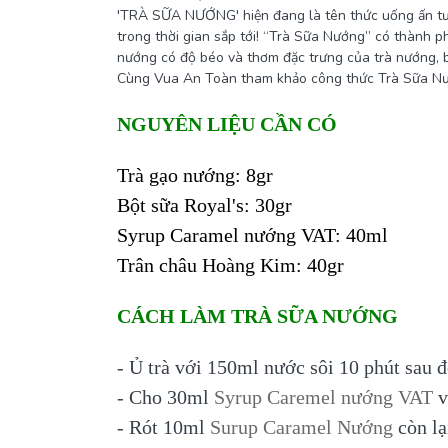
'TRÀ SỮA NƯỚNG' hiện đang là tên thức uống ấn tượn
trong thời gian sắp tới! “Trà Sữa Nướng” có thành 
nướng có độ béo và thơm đặc trưng của trà nướng, b
Cùng Vua An Toàn tham khảo công thức Trà Sữa Nư
NGUYÊN LIỆU CẦN CÓ
Trà gạo nướng
:
8gr
Bột sữa Royal's:
30gr
Syrup Caramel nướng VAT
: 40ml
Trân châu Hoàng Kim:
40gr
CÁCH LÀM TRÀ SỮA NƯỚNG
- Ủ trà với 150ml nước sôi 10 phút sau đ
- Cho 30ml
Syrup Caremel nướng VAT
v
- Rót 10ml
Surup Caramel Nướng
còn lạ