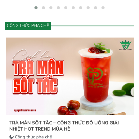
trên.
CÔNG THỨC PHA CHẾ
TRÀ MẬN SỐT TẮC – CÔNG THỨC ĐỒ UỐNG GIẢI
NHIỆT HOT TREND MÙA HÈ
Công thức pha chế