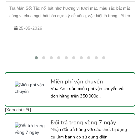
Trà Mận Sốt Tắc nổi bật nhờ hương vị tươi mát, màu sắc bắt mắt
cùng vị chua ngọt hài hòa cực kỳ dễ uống, đặc biệt là trong tiết trời
nắng nóng. Sự kết hợp giữa trà xanh hoa nhài thơm nhẹ, mứt mận
25-05-2026
đậm vị và sốt tắc chua thanh giúp món nước này không chỉ giải
nhiệt hiệu quả mà còn rất phù hợp để kinh doanh theo mùa. Nếu
bạn đang tìm kiếm một công thức đồ uống mới để bổ sung vào
menu quán hoặc muốn tự tay pha chế tại nhà, hãy cùng Vua An
Toàn khám phá ngay công thức Trà Mận Sốt Tắc dưới đây nhé!
Miễn phí vận chuyển
Vua An Toàn miễn phí vận chuyển với
đơn hàng trên 350.000đ...
[Xem chi tiết]
Đổi trả trong vòng 7 ngày
Nhận đổi trả hàng với các thiết bị dụng
cụ làm bánh có sử dụng điện..