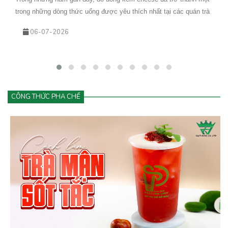
trong những dòng thức uống được yêu thích nhất tại các quán trà
sữa, cà phê và cửa hàng đồ uống hiện đại. Từ trà trái cây kem
06-07-2026
cheese đến cà phê kem cheese hay matcha kem cheese, tất cả
đều mang đến trải nghiệm mới lạ với lớp kem béo mịn phủ phía
trên.
CÔNG THỨC PHA CHẾ