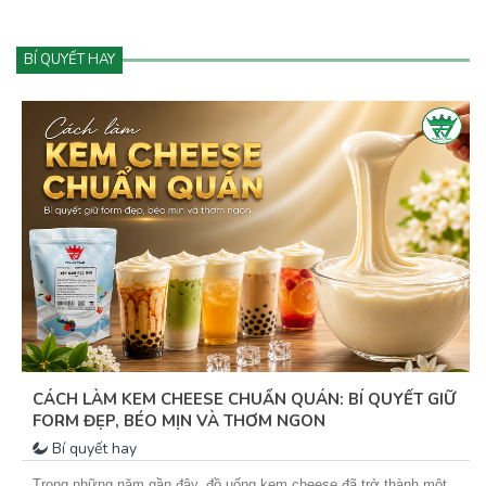
BÍ QUYẾT HAY
CÁCH LÀM KEM CHEESE CHUẨN QUÁN: BÍ QUYẾT GIỮ
FORM ĐẸP, BÉO MỊN VÀ THƠM NGON
Bí quyết hay
Trong những năm gần đây, đồ uống kem cheese đã trở thành một