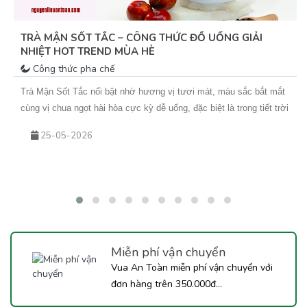
TRÀ MẬN SỐT TẮC – CÔNG THỨC ĐỒ UỐNG GIẢI
NHIỆT HOT TREND MÙA HÈ
Công thức pha chế
Trà Mận Sốt Tắc nổi bật nhờ hương vị tươi mát, màu sắc bắt mắt
cùng vị chua ngọt hài hòa cực kỳ dễ uống, đặc biệt là trong tiết trời
nắng nóng. Sự kết hợp giữa trà xanh hoa nhài thơm nhẹ, mứt mận
25-05-2026
đậm vị và sốt tắc chua thanh giúp món nước này không chỉ giải
nhiệt hiệu quả mà còn rất phù hợp để kinh doanh theo mùa. Nếu
bạn đang tìm kiếm một công thức đồ uống mới để bổ sung vào
menu quán hoặc muốn tự tay pha chế tại nhà, hãy cùng Vua An
Toàn khám phá ngay công thức Trà Mận Sốt Tắc dưới đây nhé!
Miễn phí vận chuyển
Vua An Toàn miễn phí vận chuyển với
đơn hàng trên 350.000đ...