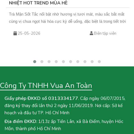
NHIỆT HOT TREND MÙA HÈ
Trà Mận Sốt Tắc nổi bật nhờ hương vị tươi mát, màu sắc bắt mắt
cùng vị chua ngọt hài hòa cực kỳ dễ uống, đặc biệt là trong tiết trời
nắng nóng. Sự kết hợp giữa trà xanh hoa nhài thơm nhẹ, mứt mận
25-05-2026
Biên tập viên
đậm vị và sốt tắc chua thanh giúp món nước này không chỉ giải
nhiệt hiệu quả mà còn rất phù hợp để kinh doanh theo mùa. Nếu
bạn đang tìm kiếm một công thức đồ uống mới để bổ sung vào
menu quán hoặc muốn tự tay pha chế tại nhà, hãy cùng Vua An
Toàn khám phá ngay công thức Trà Mận Sốt Tắc dưới đây nhé!
Công Ty TNHH Vua An Toàn
Giấy phép ĐKKD số 0313334177
. Cấp ngày 06/07/2015,
đăng ký thay đổi lần thứ 2 ngày 11/06/2019. Nơi cấp: Sở kế
hoạch và đầu tư TP. Hồ Chí Minh
Địa điểm ĐKKD:
1/13z ấp Tiền Lân, xã Bà Điểm, huyện Hóc
Môn, thành phố Hồ Chí Minh