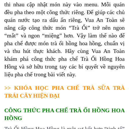
thi nhau cập nhật món này vào menu. Mỗi quán
đều pha theo một công thức riêng. Để giúp các chủ
quán nước tạo ra dấu ấn riêng, Vua An Toàn sẽ
nâng cấp công thức món “Trà Ổi” trở nên ngon
“mắt” và ngon “miệng” hơn. Vậy làm thế nào để
pha chế được món trà ổi hồng hoa hồng, chuẩn vị
và thu hút thực khách. Hãy cùng Vua An Toàn
khám phá công thức pha chế Trà Ổi Hồng Hoa
Hồng và sở hữu trong tay các bí quyết về nguyên
liệu pha chế trong bài viết này.
>>
KHÓA HỌC PHA CHẾ TRÀ SỮA TRÀ
TRÁI CÂY HIỆN ĐẠI
CÔNG THỨC PHA CHẾ TRÀ ỔI HỒNG HOA
HỒNG
Trà Ổi Hồng Hoa Hồng là một sự kết hợp “tinh tế”