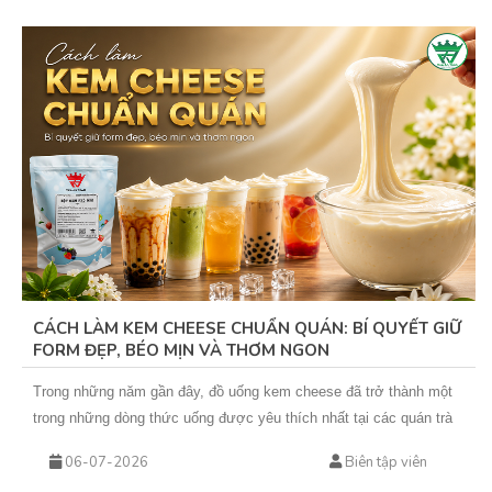
CÁCH LÀM KEM CHEESE CHUẨN QUÁN: BÍ QUYẾT GIỮ
FORM ĐẸP, BÉO MỊN VÀ THƠM NGON
Trong những năm gần đây, đồ uống kem cheese đã trở thành một
trong những dòng thức uống được yêu thích nhất tại các quán trà
sữa, cà phê và cửa hàng đồ uống hiện đại. Từ trà trái cây kem
06-07-2026
Biên tập viên
cheese đến cà phê kem cheese hay matcha kem cheese, tất cả