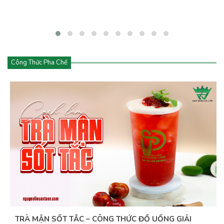
đều mang đến trải nghiệm mới lạ với lớp kem béo mịn phủ phía
trên.
Công Thức Pha Chế
TRÀ MẬN SỐT TẮC – CÔNG THỨC ĐỒ UỐNG GIẢI