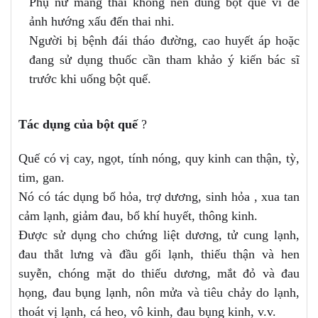
Phụ nữ mang thai không nên dùng bột quế vì dễ
ảnh hướng xấu đến thai nhi.
Người bị bệnh đái tháo đường, cao huyết áp hoặc
đang sử dụng thuốc cần tham khảo ý kiến bác sĩ
trước khi uống bột quế.
Tác dụng của bột quế
?
Quế có vị cay, ngọt, tính nóng, quy kinh can thận, tỳ,
tim, gan.
Nó có tác dụng bổ hỏa, trợ dương, sinh hỏa , xua tan
cảm lạnh, giảm đau, bổ khí huyết, thông kinh.
Được sử dụng cho chứng liệt dương, tử cung lạnh,
đau thắt lưng và đầu gối lạnh, thiếu thận và hen
suyễn, chóng mặt do thiếu dương, mắt đỏ và đau
họng, đau bụng lạnh, nôn mửa và tiêu chảy do lạnh,
thoát vị lạnh, cá heo, vô kinh, đau bụng kinh, v.v.