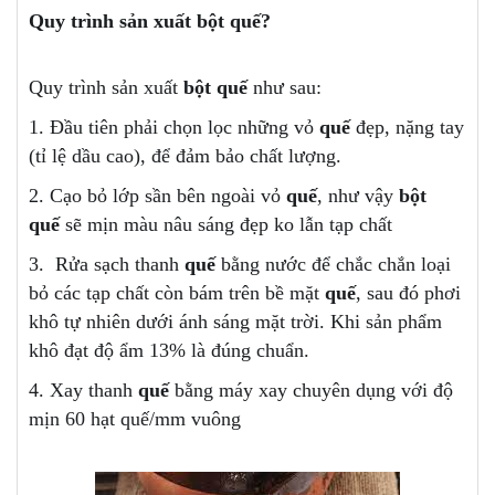
Quy trình sản xuất bột quế?
Quy trình sản xuất
bột quế
như sau:
1. Đầu tiên phải chọn lọc những vỏ
quế
đẹp, nặng tay
(tỉ lệ dầu cao), để đảm bảo chất lượng.
2. Cạo bỏ lớp sần bên ngoài vỏ
quế
, như vậy
bột
quế
sẽ mịn màu nâu sáng đẹp ko lẫn tạp chất
3. Rửa sạch thanh
quế
bằng nước để chắc chắn loại
bỏ các tạp chất còn bám trên bề mặt
quế
, sau đó phơi
khô tự nhiên dưới ánh sáng mặt trời. Khi sản phẩm
khô đạt độ ẩm 13% là đúng chuẩn.
4. Xay thanh
quế
bằng máy xay chuyên dụng với độ
mịn 60 hạt quế/mm vuông