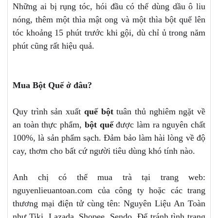
Những ai bị rụng tóc, hói đầu có thể dùng dầu ô liu
nóng, thêm một thìa mật ong và một thìa bột quế lên
tóc khoảng 15 phút trước khi gội, dù chỉ ủ trong năm
phút cũng rất hiệu quả.
Mua Bột Quế ở đâu?
Quy trình sản xuất
quế bột
tuân thủ nghiêm ngặt về
an toàn thực phẩm,
bột quế
được làm ra nguyên chất
100%, là sản phẩm sạch. Đảm bảo làm hài lòng về độ
cay, thơm cho bất cứ người tiêu dùng khó tính nào.
Anh chị có thể mua trà tại trang web:
nguyenlieuantoan.com của công ty hoặc các trang
thương mại điện tử cùng tên: Nguyên Liệu An Toàn
như Tiki, Lazada, Shopee, Sendo. Để tránh tình trạng