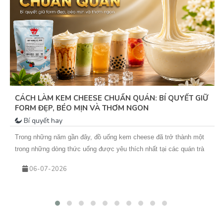
MATCHA – “NGÔI SAO XANH” MANG ĐẾN CƠ HỘI
VÀNG CHO QUÁN TRÀ SỮA
Bí quyết hay
Trong vài năm trở lại đây, matcha không chỉ là một nguyên liệu
quen thuộc mà đã trở thành “tâm điểm xu hướng” trong ngành đồ
uống. Từ những ly matcha latte đơn giản đến các biến tấu sáng tạo
25-05-2026
như matcha kem cheese, matcha dừa, matcha đá xay… tất cả đều
đang góp phần tạo nên cơn sốt khiến khách hàng không thể cưỡng
lại.&nbsp;Vậy điều gì khiến matcha hấp dẫn đến vậy? Và làm sao
để kinh doanh đồ uống matcha hiệu quả, lâu dài?