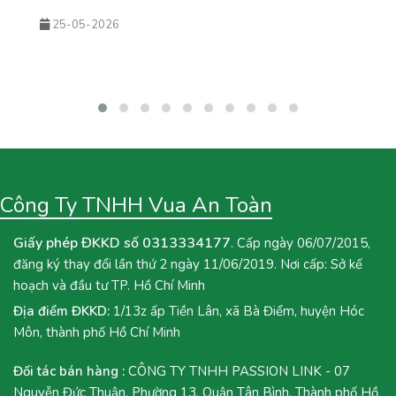
nắng nóng. Sự kết hợp giữa trà xanh hoa nhài thơm nhẹ, mứt mận
25-05-2026
đậm vị và sốt tắc chua thanh giúp món nước này không chỉ giải
nhiệt hiệu quả mà còn rất phù hợp để kinh doanh theo mùa. Nếu
bạn đang tìm kiếm một công thức đồ uống mới để bổ sung vào
menu quán hoặc muốn tự tay pha chế tại nhà, hãy cùng Vua An
Toàn khám phá ngay công thức Trà Mận Sốt Tắc dưới đây nhé!
Công Ty TNHH Vua An Toàn
Giấy phép ĐKKD số 0313334177
. Cấp ngày 06/07/2015,
đăng ký thay đổi lần thứ 2 ngày 11/06/2019. Nơi cấp: Sở kế
hoạch và đầu tư TP. Hồ Chí Minh
Địa điểm ĐKKD:
1/13z ấp Tiền Lân, xã Bà Điểm, huyện Hóc
Môn, thành phố Hồ Chí Minh
Đối tác bán hàng :
CÔNG TY TNHH PASSION LINK - 07
Nguyễn Đức Thuận, Phường 13, Quận Tân Bình, Thành phố Hồ