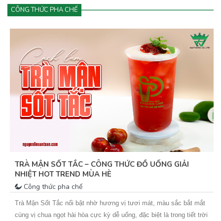
CÔNG THỨC PHA CHẾ
TRÀ MẬN SỐT TẮC – CÔNG THỨC ĐỒ UỐNG GIẢI
NHIỆT HOT TREND MÙA HÈ
Công thức pha chế
Trà Mận Sốt Tắc nổi bật nhờ hương vị tươi mát, màu sắc bắt mắt
cùng vị chua ngọt hài hòa cực kỳ dễ uống, đặc biệt là trong tiết trời