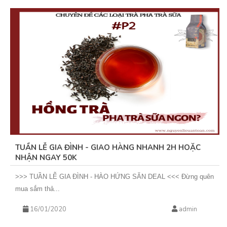
TUẦN LỄ GIA ĐÌNH - GIAO HÀNG NHANH 2H HOẶC
NHẬN NGAY 50K
>>> TUẦN LỄ GIA ĐÌNH - HÀO HỨNG SĂN DEAL <<< Đừng quên
mua sắm thả...
16/01/2020
admin