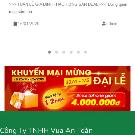
>>> TUẦN LỄ GIA ĐÌNH - HÀO HỨNG SĂN DEAL <<< Đừng quên
mua sắm thả...
16/01/2020
admin
Công Ty TNHH Vua An Toàn