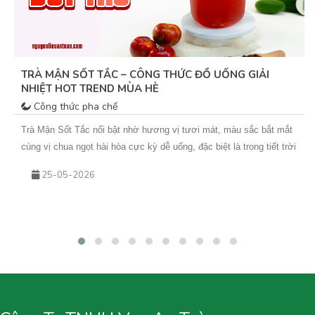
TRÀ MẬN SỐT TẮC – CÔNG THỨC ĐỒ UỐNG GIẢI
NHIỆT HOT TREND MÙA HÈ
Công thức pha chế
Trà Mận Sốt Tắc nổi bật nhờ hương vị tươi mát, màu sắc bắt mắt
cùng vị chua ngọt hài hòa cực kỳ dễ uống, đặc biệt là trong tiết trời
nắng nóng. Sự kết hợp giữa trà xanh hoa nhài thơm nhẹ, mứt mận
25-05-2026
đậm vị và sốt tắc chua thanh giúp món nước này không chỉ giải
nhiệt hiệu quả mà còn rất phù hợp để kinh doanh theo mùa. Nếu
bạn đang tìm kiếm một công thức đồ uống mới để bổ sung vào
menu quán hoặc muốn tự tay pha chế tại nhà, hãy cùng Vua An
Toàn khám phá ngay công thức Trà Mận Sốt Tắc dưới đây nhé!