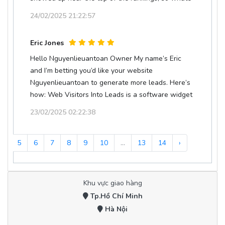
24/02/2025 21:22:57
Eric Jones
Hello Nguyenlieuantoan Owner My name’s Eric
and I’m betting you’d like your website
Nguyenlieuantoan to generate more leads. Here’s
how: Web Visitors Into Leads is a software widget
23/02/2025 02:22:38
4
5
6
7
8
9
10
...
13
14
›
Khu vực giao hàng
Tp.Hồ Chí Minh
Hà Nội