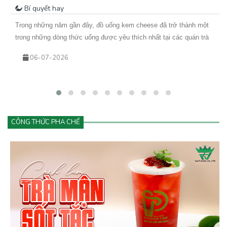
Bí quyết hay
Trong những năm gần đây, đồ uống kem cheese đã trở thành một
trong những dòng thức uống được yêu thích nhất tại các quán trà
sữa, cà phê và cửa hàng đồ uống hiện đại. Từ trà trái cây kem
06-07-2026
cheese đến cà phê kem cheese hay matcha kem cheese, tất cả
đều mang đến trải nghiệm mới lạ với lớp kem béo mịn phủ phía
trên.
CÔNG THỨC PHA CHẾ