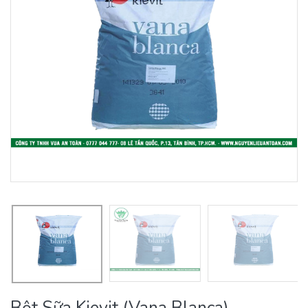
Bột Sữa Kievit (Vana Blanca) –