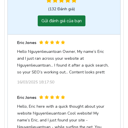
(132 Đánh giá)
Gửi đánh giá của bạn
Eric Jones
Hello Nguyenlieuantoan Owner, My name’s Eric
and I just ran across your website at
Nguyenlieuantoan... I found it after a quick search,
so your SEO’s working out… Content looks prett
16/03/2025 18:17:50
Eric Jones
Hello, Eric here with a quick thought about your
website Nguyenlieuantoan Cool website! My
name’s Eric, and I just found your site -
Nguyenlieuantoan - while surfing the net. You