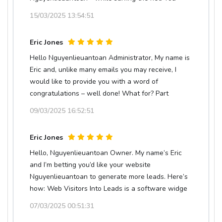
showe
15/03/2025 13:54:51
Eric Jones
Hello Nguyenlieuantoan Administrator, My name is
Eric and, unlike many emails you may receive, I
would like to provide you with a word of
congratulations – well done! What for? Part
09/03/2025 16:52:51
Eric Jones
Hello, Nguyenlieuantoan Owner. My name’s Eric
and I’m betting you’d like your website
Nguyenlieuantoan to generate more leads. Here’s
how: Web Visitors Into Leads is a software widge
07/03/2025 00:51:31