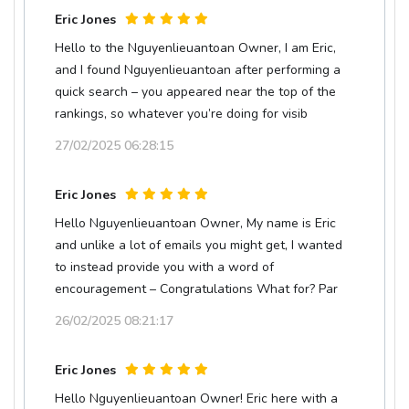
Eric Jones
Hello to the Nguyenlieuantoan Owner, I am Eric,
and I found Nguyenlieuantoan after performing a
quick search – you appeared near the top of the
rankings, so whatever you’re doing for visib
27/02/2025 06:28:15
Eric Jones
Hello Nguyenlieuantoan Owner, My name is Eric
and unlike a lot of emails you might get, I wanted
to instead provide you with a word of
encouragement – Congratulations What for? Par
26/02/2025 08:21:17
Eric Jones
Hello Nguyenlieuantoan Owner! Eric here with a