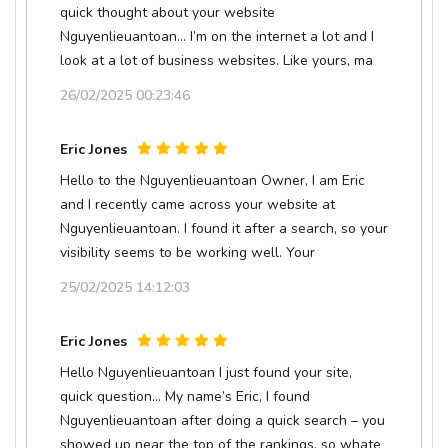
quick thought about your website
Nguyenlieuantoan... I’m on the internet a lot and I
look at a lot of business websites. Like yours, ma
26/02/2025 00:23:46
Eric Jones
Hello to the Nguyenlieuantoan Owner, I am Eric
and I recently came across your website at
Nguyenlieuantoan. I found it after a search, so your
visibility seems to be working well. Your
25/02/2025 14:12:03
Eric Jones
Hello Nguyenlieuantoan I just found your site,
quick question… My name’s Eric, I found
Nguyenlieuantoan after doing a quick search – you
showed up near the top of the rankings, so whate