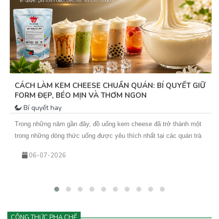
CÁCH LÀM KEM CHEESE CHUẨN QUÁN: BÍ QUYẾT GIỮ
FORM ĐẸP, BÉO MỊN VÀ THƠM NGON
Bí quyết hay
Trong những năm gần đây, đồ uống kem cheese đã trở thành một
trong những dòng thức uống được yêu thích nhất tại các quán trà
sữa, cà phê và cửa hàng đồ uống hiện đại. Từ trà trái cây kem
06-07-2026
cheese đến cà phê kem cheese hay matcha kem cheese, tất cả
đều mang đến trải nghiệm mới lạ với lớp kem béo mịn phủ phía
trên.
CÔNG THỨC PHA CHẾ