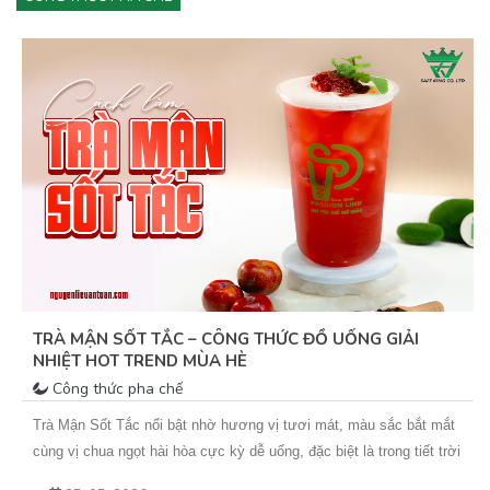
TRÀ MẬN SỐT TẮC – CÔNG THỨC ĐỒ UỐNG GIẢI
NHIỆT HOT TREND MÙA HÈ
Công thức pha chế
Trà Mận Sốt Tắc nổi bật nhờ hương vị tươi mát, màu sắc bắt mắt
cùng vị chua ngọt hài hòa cực kỳ dễ uống, đặc biệt là trong tiết trời
nắng nóng. Sự kết hợp giữa trà xanh hoa nhài thơm nhẹ, mứt mận