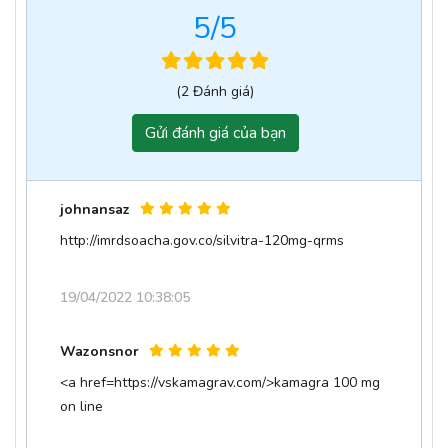
5
/5
(2 Đánh giá)
Gửi đánh giá của bạn
johnansaz
http://imrdsoacha.gov.co/silvitra-120mg-qrms
19/04/2022 10:38:05
Wazonsnor
<a href=https://vskamagrav.com/>kamagra 100 mg
on line