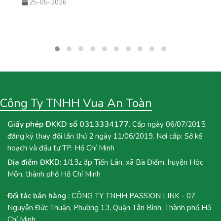
25-05-2026
đậm vị và sốt tắc chua thanh giúp món nước này không chỉ giải
nhiệt hiệu quả mà còn rất phù hợp để kinh doanh theo mùa. Nếu
bạn đang tìm kiếm một công thức đồ uống mới để bổ sung vào
menu quán hoặc muốn tự tay pha chế tại nhà, hãy cùng Vua An
Toàn khám phá ngay công thức Trà Mận Sốt Tắc dưới đây nhé!
Công Ty TNHH Vua An Toàn
Giấy phép ĐKKD số 0313334177
. Cấp ngày 06/07/2015,
đăng ký thay đổi lần thứ 2 ngày 11/06/2019. Nơi cấp: Sở kế
hoạch và đầu tư TP. Hồ Chí Minh
Địa điểm ĐKKD:
1/13z ấp Tiền Lân, xã Bà Điểm, huyện Hóc
Môn, thành phố Hồ Chí Minh
Đối tác bán hàng :
CÔNG TY TNHH PASSION LINK - 07
Nguyễn Đức Thuận, Phường 13, Quận Tân Bình, Thành phố Hồ
Chí Minh