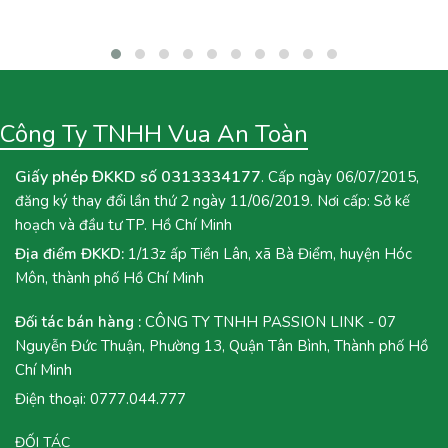
bạn đang tìm kiếm một công thức đồ uống mới để bổ sung vào
menu quán hoặc muốn tự tay pha chế tại nhà, hãy cùng Vua An
Toàn khám phá ngay công thức Trà Mận Sốt Tắc dưới đây nhé!
Công Ty TNHH Vua An Toàn
Giấy phép ĐKKD số 0313334177
. Cấp ngày 06/07/2015,
đăng ký thay đổi lần thứ 2 ngày 11/06/2019. Nơi cấp: Sở kế
hoạch và đầu tư TP. Hồ Chí Minh
Địa điểm ĐKKD:
1/13z ấp Tiền Lân, xã Bà Điểm, huyện Hóc
Môn, thành phố Hồ Chí Minh
Đối tác bán hàng :
CÔNG TY TNHH PASSION LINK - 07
Nguyễn Đức Thuận, Phường 13, Quận Tân Bình, Thành phố Hồ
Chí Minh
Điện thoại:
0777.044.777
ĐỐI TÁC