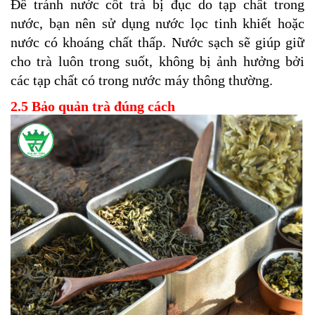
Để tránh nước cốt trà bị đục do tạp chất trong
nước, bạn nên sử dụng nước lọc tinh khiết hoặc
nước có khoáng chất thấp. Nước sạch sẽ giúp giữ
cho trà luôn trong suốt, không bị ảnh hưởng bởi
các tạp chất có trong nước máy thông thường.
2.5 Bảo quản trà đúng cách