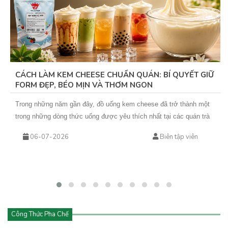
CÁCH LÀM KEM CHEESE CHUẨN QUÁN: BÍ QUYẾT GIỮ
FORM ĐẸP, BÉO MỊN VÀ THƠM NGON
Trong những năm gần đây, đồ uống kem cheese đã trở thành một
trong những dòng thức uống được yêu thích nhất tại các quán trà
sữa, cà phê và cửa hàng đồ uống hiện đại. Từ trà trái cây kem
06-07-2026
Biên tập viên
cheese đến cà phê kem cheese hay matcha kem cheese, tất cả
đều mang đến trải nghiệm mới lạ với lớp kem béo mịn phủ phía
trên.
Công Thức Pha Chế