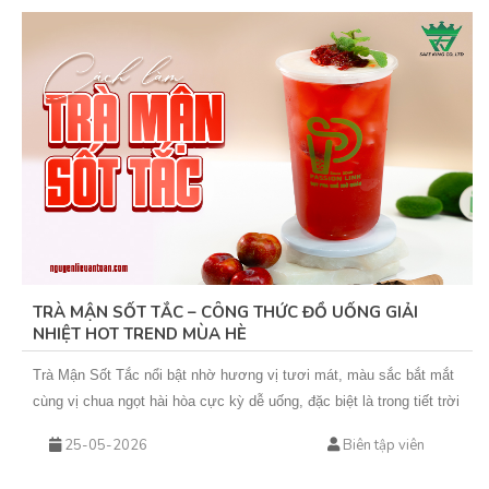
TRÀ MẬN SỐT TẮC – CÔNG THỨC ĐỒ UỐNG GIẢI
NHIỆT HOT TREND MÙA HÈ
Trà Mận Sốt Tắc nổi bật nhờ hương vị tươi mát, màu sắc bắt mắt
cùng vị chua ngọt hài hòa cực kỳ dễ uống, đặc biệt là trong tiết trời
nắng nóng. Sự kết hợp giữa trà xanh hoa nhài thơm nhẹ, mứt mận
25-05-2026
Biên tập viên
đậm vị và sốt tắc chua thanh giúp món nước này không chỉ giải
nhiệt hiệu quả mà còn rất phù hợp để kinh doanh theo mùa. Nếu