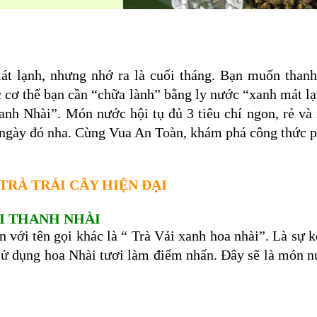
t lạnh, nhưng nhớ ra là cuối tháng. Bạn muốn thanh 
c cơ thể bạn cần “chữa lành” bằng ly nước “xanh mát 
nh Nhài”. Món nước hội tụ đủ 3 tiêu chí ngon, rẻ và 
ngày đó nha. Cùng Vua An Toàn, khám phá công thức p
TRÀ TRÁI CÂY HIỆN ĐẠI
Ế TRÀ LỆ CHI THANH NHÀ
 với tên gọi khác là “ Trà Vải xanh hoa nhài”. Là sự 
 sử dụng hoa Nhài tươi làm điểm nhấn. Đây sẽ là món n