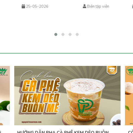
g
hướng” trong ngành đồ uống. Từ những ly matcha latte
th
25-05-2026
Biên tập viên
đơn giản đến các biến tấu sáng tạo như matcha kem
gi
trải
cheese, matcha dừa, matcha đá xay… tất cả đều đang
vớ
góp phần tạo nên cơn sốt khiến khách hàng không thể
ứn
cưỡng lại.&nbsp;Vậy điều gì khiến matcha hấp dẫn đến
An
vậy? Và làm sao để kinh doanh đồ uống matcha hiệu quả,
đá
lâu dài?
ph
tr
hấ
đa
hã
tư
dà
G
HƯỚNG DẪN PHA CÀ PHÊ KEM DẺO BUÔN
C