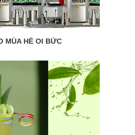
O MÙA HÈ OI BỨC