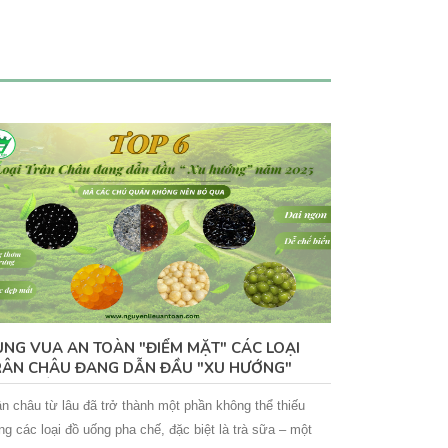
ÙNG VUA AN TOÀN "ĐIỂM MẶT" CÁC LOẠI
BÍ KIẾP "V
RÂN CHÂU ĐANG DẪN ĐẦU "XU HƯỚNG"
MƯỚT MẮT C
HA CHẾ NĂM 2025
ân châu từ lâu đã trở thành một phần không thể thiếu
Matcha là một l
ong các loại đồ uống pha chế, đặc biệt là trà sữa – một
được biết đến v