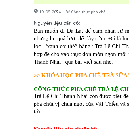
19-08-2024
Công thức pha chế
Nguyên liệu cần có:
Bạn muốn đi Đà Lạt để cảm nhận sự má
nhưng lại quá lười để dậy sớm. Đó là lú
lọc “xanh cơ thể” bằng “Trà Lệ Chi Tha
hợp để cho vào thực đơn món ngon mỗi 
Thanh Nhài” qua bài viết sau nhé.
>>
KHÓA HỌC PHA CHẾ TRÀ SỮA 
CÔNG THỨC PHA CH
Trà Lệ Chi Thanh Nhài còn được biết đến
pha chút vị chua ngọt của Vải Thiều và
tới.
Nguyên liệu cần chuẩn bị: