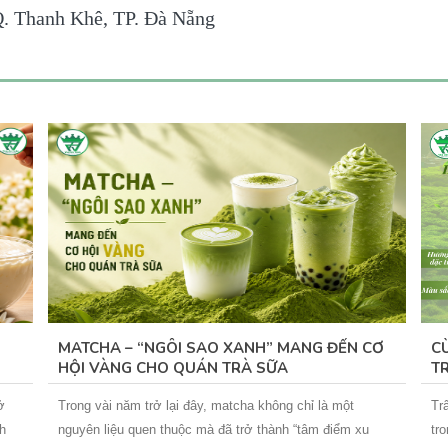
Q. Thanh Khê, TP. Đà Nẵng
MATCHA – “NGÔI SAO XANH” MANG ĐẾN CƠ
C
HỘI VÀNG CHO QUÁN TRÀ SỮA
T
P
ở
Trong vài năm trở lại đây, matcha không chỉ là một
Tr
h
nguyên liệu quen thuộc mà đã trở thành “tâm điểm xu
tr