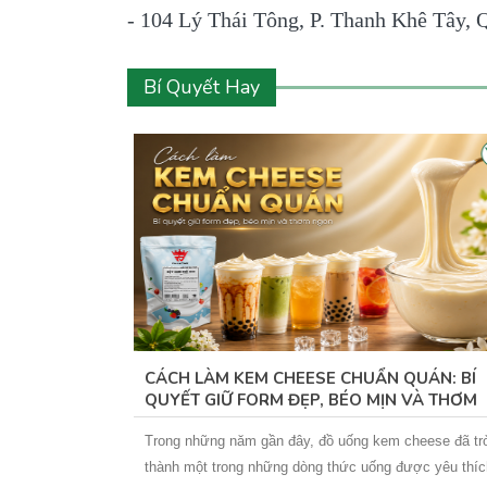
- 104 Lý Thái Tông, P. Thanh Khê Tây, 
Bí Quyết Hay
RÀ SỮA BÉO
CÁCH LÀM KEM CHEESE CHUẨN QUÁN: BÍ
 BÉO CHƯA?
QUYẾT GIỮ FORM ĐẸP, BÉO MỊN VÀ THƠM
NGON
nhiều người với
Trong những năm gần đây, đồ uống kem cheese đã tr
i cuốn. Tuy
thành một trong những dòng thức uống được yêu thíc