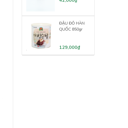
42,000₫
ĐẬU ĐỎ HÀN
QUỐC 850gr
129,000₫