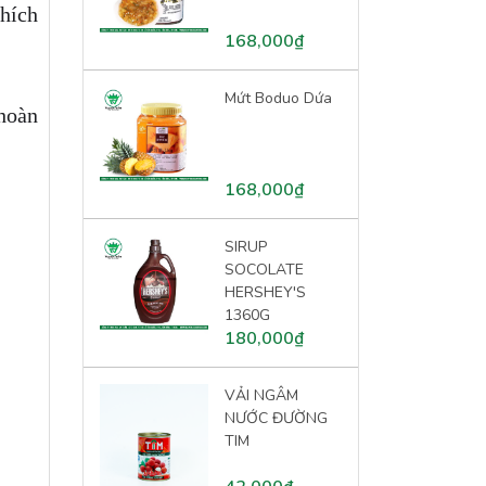
hích
168,000₫
Mứt Boduo Dứa
hoàn
168,000₫
SIRUP
SOCOLATE
HERSHEY'S
1360G
180,000₫
VẢI NGÂM
NƯỚC ĐƯỜNG
TIM