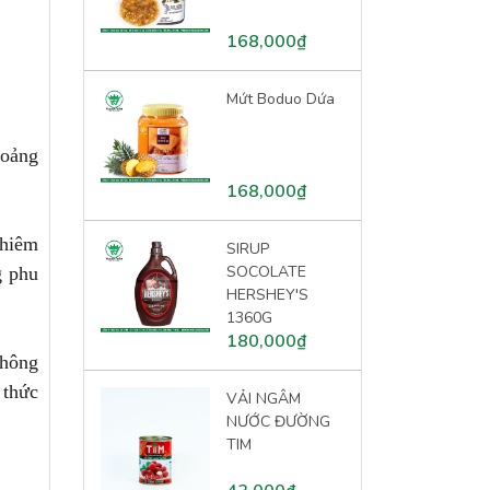
168,000₫
Mứt Boduo Dứa
hoảng
168,000₫
ghiêm
SIRUP
SOCOLATE
g phu
HERSHEY'S
1360G
180,000₫
không
 thức
VẢI NGÂM
NƯỚC ĐƯỜNG
TIM