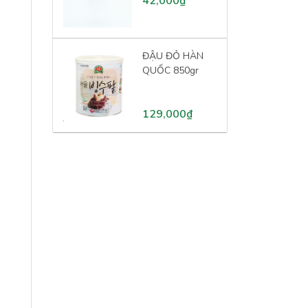
42,000₫
ĐẬU ĐỎ HÀN
QUỐC 850gr
129,000₫