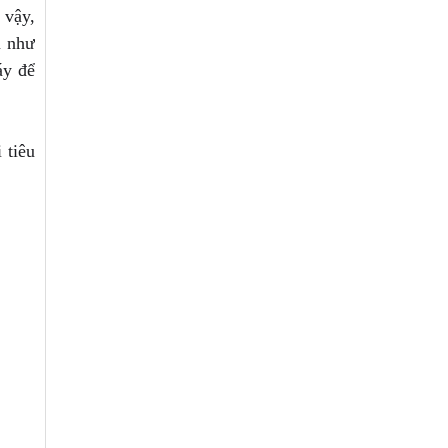
 vậy,
m như
áy để
 tiêu