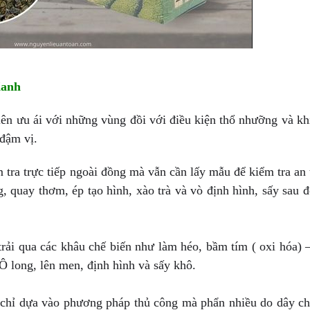
Xanh
ên ưu ái với những vùng đồi với điều kiện thổ nhưỡng và kh
 đậm vị.
tra trực tiếp ngoài đồng mà vẫn cần lấy mẫu để kiểm tra an 
quay thơm, ép tạo hình, xào trà và vò định hình, sấy sau đ
trải qua các khâu chế biến như làm héo, bầm tím ( oxi hóa) –
 Ô long, lên men, định hình và sấy khô.
g chỉ dựa vào phương pháp thủ công mà phẩn nhiều do dây c