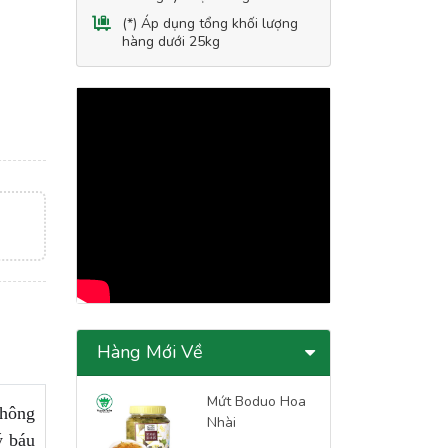
(*) Áp dụng tổng khối lượng
hàng dưới 25kg
Hàng Mới Về
Mứt Boduo Hoa
không
Nhài
ý báu