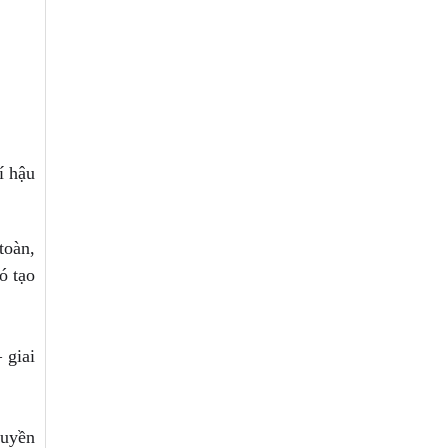
í hậu
toàn,
ó tạo
 giai
huyền