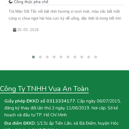
Công thức pha chế
Trà Mận Sốt Tắc nổi bật nhờ hương vị tươi mát, màu sắc bắt mắt
cùng vị chua ngọt hài hòa cực kỳ dễ uống, đặc biệt là trong tiết trời
nắng nóng. Sự kết hợp giữa trà xanh hoa nhài thơm nhẹ, mứt mận
25-05-2026
đậm vị và sốt tắc chua thanh giúp món nước này không chỉ giải
nhiệt hiệu quả mà còn rất phù hợp để kinh doanh theo mùa. Nếu
bạn đang tìm kiếm một công thức đồ uống mới để bổ sung vào
menu quán hoặc muốn tự tay pha chế tại nhà, hãy cùng Vua An
Toàn khám phá ngay công thức Trà Mận Sốt Tắc dưới đây nhé!
Công Ty TNHH Vua An Toàn
Giấy phép ĐKKD số 0313334177
. Cấp ngày 06/07/2015,
đăng ký thay đổi lần thứ 2 ngày 11/06/2019. Nơi cấp: Sở kế
hoạch và đầu tư TP. Hồ Chí Minh
Địa điểm ĐKKD:
1/13z ấp Tiền Lân, xã Bà Điểm, huyện Hóc