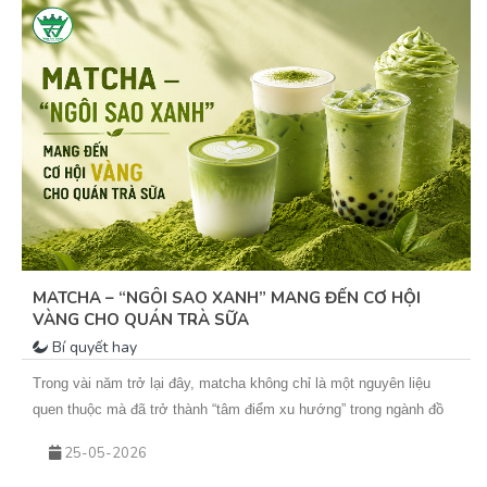
MATCHA – “NGÔI SAO XANH” MANG ĐẾN CƠ HỘI
VÀNG CHO QUÁN TRÀ SỮA
Bí quyết hay
Trong vài năm trở lại đây, matcha không chỉ là một nguyên liệu
quen thuộc mà đã trở thành “tâm điểm xu hướng” trong ngành đồ
uống. Từ những ly matcha latte đơn giản đến các biến tấu sáng tạo
25-05-2026
như matcha kem cheese, matcha dừa, matcha đá xay… tất cả đều