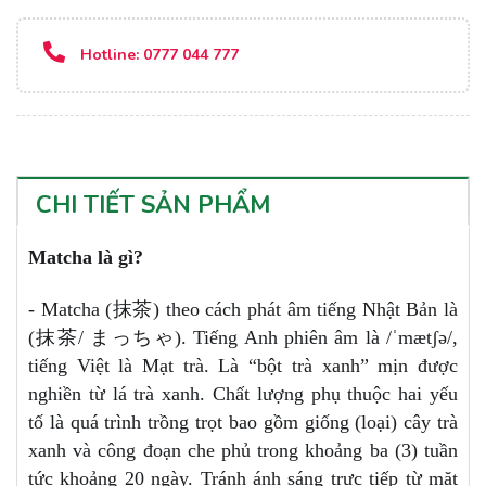
Hotline:
0777 044 777
CHI TIẾT SẢN PHẨM
Matcha là gì?
- Matcha (抹茶) theo cách phát âm tiếng Nhật Bản là
(抹茶/ まっちゃ). Tiếng Anh phiên âm là /ˈmætʃə/,
tiếng Việt là Mạt trà. Là “bột trà xanh” mịn được
nghiền từ lá trà xanh. Chất lượng phụ thuộc hai yếu
tố là quá trình trồng trọt bao gồm giống (loại) cây trà
xanh và công đoạn che phủ trong khoảng ba (3) tuần
tức khoảng 20 ngày. Tránh ánh sáng trực tiếp từ mặt