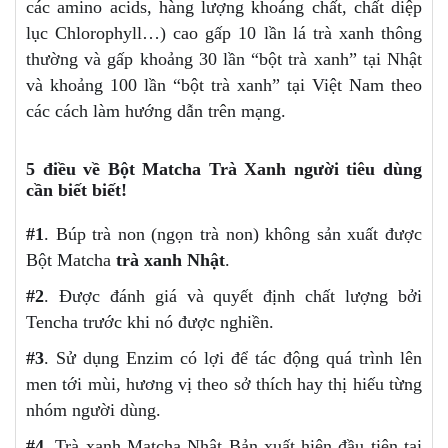
các amino acids, hàng lượng khoáng chất, chất diệp
lục Chlorophyll…) cao gấp 10 lần lá trà xanh thông
thường và gấp khoảng 30 lần “bột trà xanh” tại Nhật
và khoảng 100 lần “bột trà xanh” tại Việt Nam theo
các cách làm hướng dẫn trên mạng.
5 điều về Bột Matcha Trà Xanh người tiêu dùng
cần biết biết!
#1
. Búp trà non (ngọn trà non) không sản xuất được
Bột Matcha
trà xanh Nhật
.
#2
. Được đánh giá và quyết định chất lượng bởi
Tencha trước khi nó được nghiền.
#3
. Sử dụng Enzim có lợi để tác động quá trình lên
men tới mùi, hương vị theo sở thích hay thị hiếu từng
nhóm người dùng.
#4
. Trà xanh Matcha Nhật Bản xuất hiện đầu tiên tại