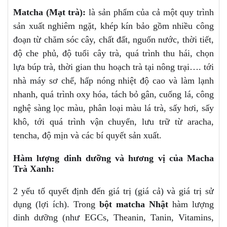
Matcha (Mạt trà):
là sản phẩm của cả một quy trình
sản xuất nghiêm ngặt, khép kín bảo gồm nhiều công
đoạn từ chăm sóc cây, chất đất, nguốn nước, thời tiết,
độ che phủ, độ tuổi cây trà, quá trình thu hái, chọn
lựa búp trà, thời gian thu hoạch trà tại nông trại…. tới
nhà máy sơ chế, hấp nóng nhiệt độ cao và làm lạnh
nhanh, quá trình oxy hóa, tách bỏ gân, cuống lá, công
nghệ sàng lọc màu, phân loại màu lá trà, sấy hơi, sấy
khô, tới quá trình vận chuyển, lưu trữ từ aracha,
tencha, độ mịn và các bí quyết sản xuất.
Hàm lượng dinh dưỡng và hương vị của Macha
Trà Xanh:
2 yếu tố quyết định đến giá trị (giá cả) và giá trị sử
dụng (lợi ích). Trong
bột matcha Nhật
hàm lượng
dinh dưỡng (như EGCs, Theanin, Tanin, Vitamins,