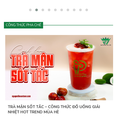
đang góp phần tạo nên cơn sốt khiến khách hàng không thể cưỡng
lại.&nbsp;Vậy điều gì khiến matcha hấp dẫn đến vậy? Và làm sao
để kinh doanh đồ uống matcha hiệu quả, lâu dài?
CÔNG THỨC PHA CHẾ
TRÀ MẬN SỐT TẮC – CÔNG THỨC ĐỒ UỐNG GIẢI
NHIỆT HOT TREND MÙA HÈ