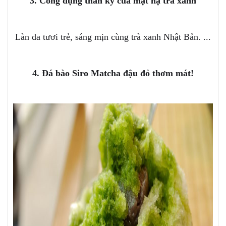
3. Công dụng thần kỳ của mặt nạ trà xanh
Làn da tươi trẻ, sáng mịn cùng trà xanh Nhật Bản. ...
4. Đá bào Siro Matcha đậu đỏ thơm mát!