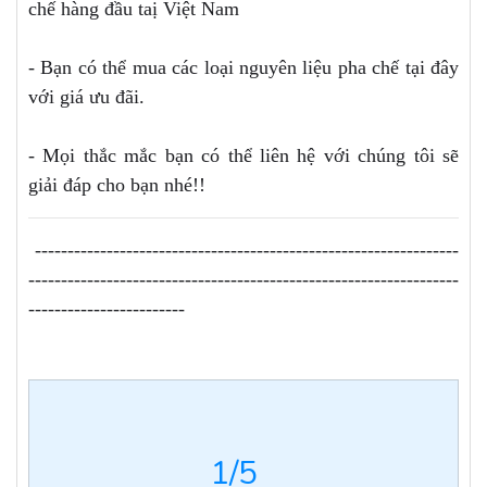
chế hàng đầu taị Việt Nam
- Bạn có thể mua các loại nguyên liệu pha chế tại đây
với giá ưu đãi.
- Mọi thắc mắc bạn có thể liên hệ với chúng tôi sẽ
giải đáp cho bạn nhé!!
-----------------------------------------------------------------
------------------------------------------------------------------
------------------------
1
/5